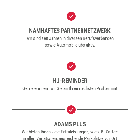
NAM­HAF­TES PART­NER­NETZ­WERK
Wir sind seit Jah­ren in diver­sen Berufs­ver­bän­den
sowie Auto­mo­bil­clubs aktiv.
HU-REMIN­DER
Ger­ne erin­nern wir Sie an Ihren nächs­ten Prüf­ter­min!
ADAMS PLUS
Wir bie­ten Ihnen vie­le Extra­leis­tun­gen, wie z.B. Kaf­fee
in allen Varia­tio­nen, aus­rei­chen­de Park­plät­ze vor Ort