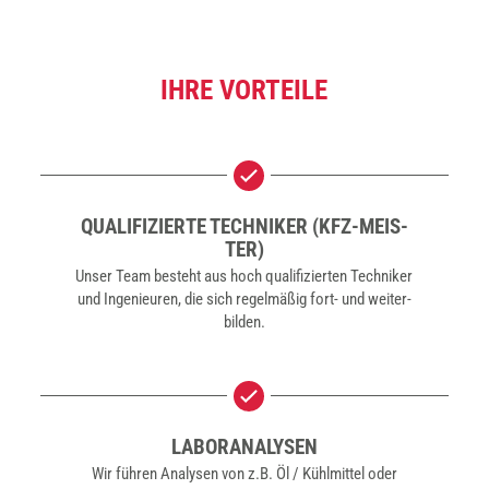
IHRE VOR­TEI­LE
QUA­LI­FI­ZIER­TE TECH­NI­KER (KFZ-MEIS­
TER)
Unser Team besteht aus hoch qua­li­fi­zier­ten Tech­ni­ker
und Inge­nieu­ren, die sich regel­mä­ßig fort- und wei­ter­
bil­den.
LABOR­ANA­LY­SEN
Wir füh­ren Ana­ly­sen von z.B. Öl / Kühl­mit­tel oder