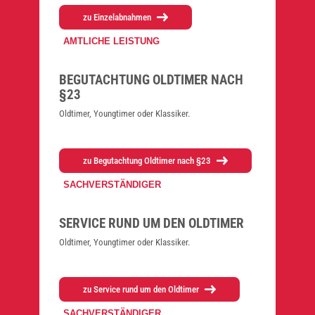
zu Ein­zel­ab­nah­men
AMTLICHE LEISTUNG
BEGUT­ACH­TUNG OLD­TI­MER NACH
§23
Old­ti­mer, Young­timer oder Klas­si­ker.
zu Begut­ach­tung Old­ti­mer nach §23
SACHVERSTÄNDIGER
SER­VICE RUND UM DEN OLD­TI­MER
Old­ti­mer, Young­timer oder Klas­si­ker.
zu Ser­vice rund um den Old­ti­mer
SACHVERSTÄNDIGER