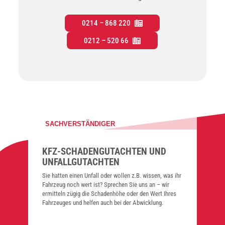
0214 – 868 220
0212 – 520 66
SACHVERSTÄNDIGER
KFZ-SCHA­DEN­GUT­ACH­TEN UND
UNFALL­GUT­ACH­TEN
Sie hat­ten einen Unfall oder wol­len z.B. wis­sen, was ihr
Fahr­zeug noch wert ist? Spre­chen Sie uns an – wir
ermit­teln zügig die Scha­den­hö­he oder den Wert Ihres
Fahr­zeu­ges und hel­fen auch bei der Abwick­lung.