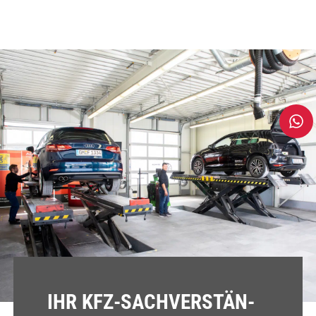
IHR KFZ-SACH­VER­STÄN­