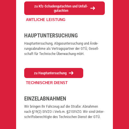
zu Kfz-Scha­den­gut­ach­ten und Unfall­
gut­ach­ten
AMTLICHE LEISTUNG
HAUPT­UNTER­SUCHUNG
Haupt­unter­suchung, Abgas­un­ter­su­chung und Ände­
rungs­ab­nah­me als Ver­trags­part­ner der GTÜ, Gesell­
schaft für Tech­ni­sche Über­wa­chung mbH.
zu Haupt­unter­suchung
TECHNISCHER DIENST
EIN­ZEL­AB­NAH­MEN
Wir brin­gen Ihr Fahr­zeug auf die Stra­ße: Abnah­men
nach §19(2) StV­ZO i.Verb.m. §21StVZO. Wir sind Unter­
schrifts­be­rech­tig­te des Tech­ni­schen Dienst der GTÜ.