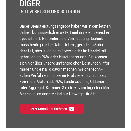
DI­GER
IN LEVERKUSEN UND SOLINGEN
Unser Dienst­leis­tungs­an­ge­bot haben wir in den letz­ten
Jah­ren kon­ti­nu­ier­lich erwei­tert und in vie­len Berei­chen
spe­zia­li­siert. Beson­ders die Ver­mes­sungs­tech­nik
muss heu­te prä­zi­se Daten lie­fern, gera­de im Scha­
dens­fall, aber auch beim Erwerb oder im Han­del mit
gebrauch­ten PKW oder Nutz­fahr­zeu­gen. Sie kön­nen
sich hier über unse­re umfang­rei­chen Leis­tun­gen infor­
mie­ren und ein Bild davon machen, wel­che tech­ni­
schen Ver­fah­ren in unse­ren Prüf­stel­len zum Ein­satz
kom­men. Motor­rad, PKW, Land­ma­schi­ne, Old­ti­mer
oder Aggre­gat: Kom­men Sie direkt zum Inge­nieur­bü­ro
Adams, alles ande­re sind nur Umwe­ge für Sie.
Jetzt Kontakt aufnehmen