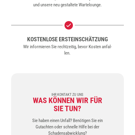
und unse­re neu gestal­te­te War­te­lounge.
KOS­TEN­LO­SE ERST­EIN­SCHÄT­ZUNG
Wir infor­mie­ren Sie recht­zei­tig, bevor Kos­ten anfal­
len.
IHR KONTAKT ZU UNS
WAS KÖN­NEN WIR FÜR
SIE TUN?
Sie haben einen Unfall? Benötigen Sie ein
Gutachten oder schnelle Hilfe bei der
Schadensabwicklung?