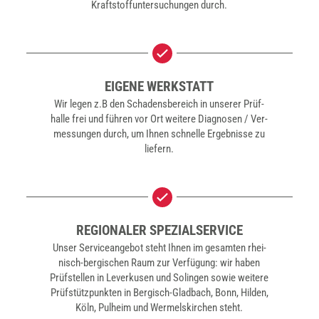
Kraft­stoff­un­ter­su­chun­gen durch.
EIGE­NE WERK­STATT
Wir legen z.B den Scha­dens­be­reich in unse­rer Prüf­
hal­le frei und füh­ren vor Ort wei­te­re Dia­gno­sen / Ver­
mes­sun­gen durch, um Ihnen schnel­le Ergeb­nis­se zu
lie­fern.
REGIO­NA­LER SPE­ZI­AL­SER­VICE
Unser Ser­vice­an­ge­bot steht Ihnen im gesam­ten rhei­
nisch-ber­gi­schen Raum zur Ver­fü­gung: wir haben
Prüf­stel­len in Lever­ku­sen und Solin­gen sowie wei­te­re
Prüf­stütz­punk­ten in Ber­gisch-Glad­bach, Bonn, Hil­den,
Köln, Pul­heim und Wer­mels­kir­chen steht.