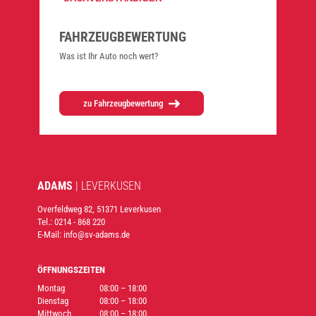
FAHR­ZEUG­BE­WER­TUNG
Was ist Ihr Auto noch wert?
zu Fahr­zeug­be­wer­tung
ADAMS
| LEVER­KU­SEN
Overfeldweg 82, 51371 Leverkusen
Tel.: 0214 - 868 220
E-Mail: info@sv-adams.de
ÖFFNUNGSZEITEN
Montag
08:00 – 18:00
Dienstag
08:00 – 18:00
Mittwoch
08:00 – 18:00