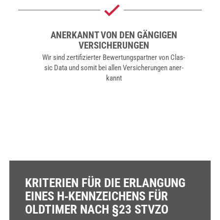
ANER­KANNT VON DEN GÄN­GI­GEN
VER­SI­CHE­RUN­GEN
Wir sind zer­ti­fi­zier­ter Bewer­tungs­part­ner von Clas­
sic Data und somit bei allen Ver­si­che­run­gen aner­
kannt
KRI­TE­RI­EN FÜR DIE ERLAN­GUNG
EINES H‑KENNZEICHENS FÜR
OLD­TI­MER NACH §23 STV­ZO