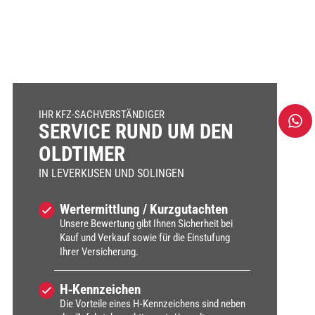
IHR KFZ-SACHVERSTÄNDIGER
SER­VICE RUND UM DEN
OLD­TI­MER
IN LEVERKUSEN UND SOLINGEN
Wert­ermitt­lung / Kurz­gut­ach­ten
Unse­re Bewer­tung gibt Ihnen Sicher­heit bei
Kauf und Ver­kauf sowie für die Ein­stu­fung
Ihrer Ver­si­che­rung.
H‑Kennzeichen
Die Vor­tei­le eines H‑Kennzeichens sind neben