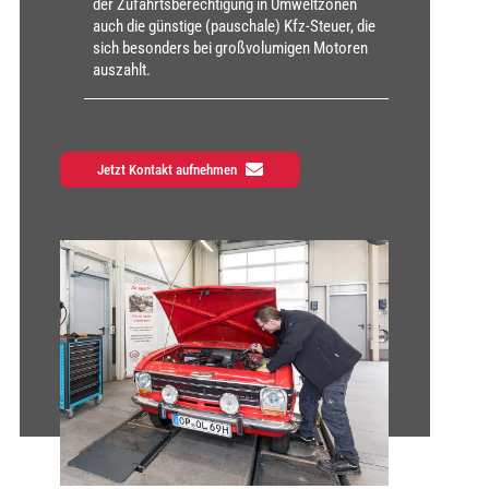
der Zufahrts­be­rech­ti­gung in Umwelt­zo­nen
auch die güns­ti­ge (pau­scha­le) Kfz-Steu­er, die
sich beson­ders bei groß­vo­lu­mi­gen Moto­ren
aus­zahlt.
Jetzt Kontakt aufnehmen