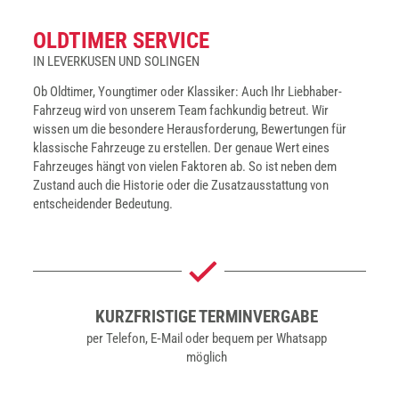
OLD­TI­MER SER­VICE
IN LEVERKUSEN UND SOLINGEN
Ob Oldtimer, Youngtimer oder Klassiker: Auch Ihr Liebhaber-
Fahrzeug wird von unserem Team fachkundig betreut. Wir
wissen um die besondere Herausforderung, Bewertungen für
klassische Fahrzeuge zu erstellen. Der genaue Wert eines
Fahrzeuges hängt von vielen Faktoren ab. So ist neben dem
Zustand auch die Historie oder die Zusatzausstattung von
entscheidender Bedeutung.
KURZ­FRIS­TI­GE TER­MIN­VER­GA­BE
per Tele­fon, E‑Mail oder bequem per Whats­app
mög­lich