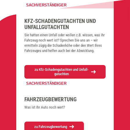
SACHVERSTÄNDIGER
KFZ-SCHA­DEN­GUT­ACH­TEN UND
UNFALL­GUT­ACH­TEN
Sie hat­ten einen Unfall oder wol­len z.B. wis­sen, was ihr
Fahr­zeug noch wert ist? Spre­chen Sie uns an – wir
ermit­teln zügig die Scha­den­hö­he oder den Wert Ihres
Fahr­zeu­ges und hel­fen auch bei der Abwick­lung.
zu Kfz-Scha­den­gut­ach­ten und Unfall­
gut­ach­ten
SACHVERSTÄNDIGER
FAHR­ZEUG­BE­WER­TUNG
Was ist Ihr Auto noch wert?
zu Fahr­zeug­be­wer­tung