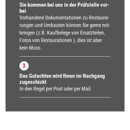
Sie kom­men bei uns in der Prüf­stel­le vor­
bei
Vor­han­de­ne Doku­men­ta­tio­nen zu Restau­rie­
run­gen und Umbau­ten kön­nen Sie ger­ne mit­
brin­gen (z.B. Kauf­be­le­ge von Ersatz­tei­len,
Fotos von Restau­ra­tio­nen ), dies ist aber
kein Muss.
3
Das Gut­ach­ten wird Ihnen im Nach­gang
zuge­schickt
In den Regel per Post oder per Mail