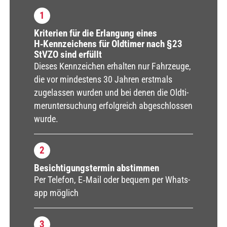
1
Kri­te­ri­en für die Erlan­gung eines
H‑Kennzeichens für Old­ti­mer nach §23
StV­ZO sind erfüllt
Die­ses Kenn­zei­chen erhal­ten nur Fahr­zeu­ge,
die vor min­des­tens 30 Jah­ren erst­mals
zuge­las­sen wur­den und bei denen die Old­ti­
mer­un­ter­su­chung erfolg­reich abge­schlos­sen
wur­de.
2
Besich­ti­gungs­ter­min abstim­men
Per Tele­fon, E‑Mail oder bequem per Whats­
app mög­lich
3