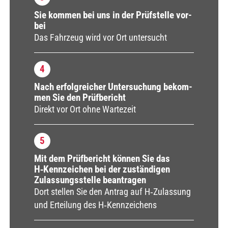
Sie kom­men bei uns in der Prüf­stel­le vor­
bei
Das Fahr­zeug wird vor Ort unter­sucht
4
Nach erfolg­rei­cher Unter­su­chung bekom­
men Sie den Prüf­be­richt
Direkt vor Ort ohne War­te­zeit
5
Mit dem Prüf­be­richt kön­nen Sie das
H‑Kennzeichen bei der zustän­di­gen
Zulas­sungs­stel­le bean­tra­gen
Dort stel­len Sie den Antrag auf H‑Zulassung
und Ertei­lung des H‑Kennzeichens